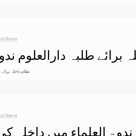
ul Ulama
 برائے طلبہ دارالعلوم ندوۃ
نظام داخلہ برائے ط
ul Ulama
 ندوۃ العلماء میں داخلہ کی