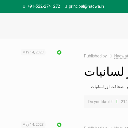
+91-522-2741272
principal@nadwa.in
May 14, 2023
Published by
Nadwat
 لسانیات
Do you like it?
214
May 14, 2023