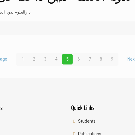
دارالعلوم ندوۃ الع
page
1
2
3
4
5
6
7
8
9
Nex
ks
Quick Links
Students
Publications