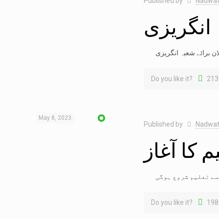
Published by
Nadwat
 انگریزی
Do you like it?
213
May 8, 2023
Published by
Nadwat
م کا آغاز
Do you like it?
198