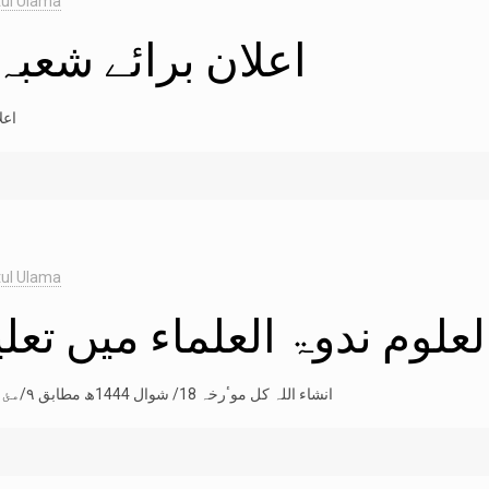
ul Ulama
اعلان برائے شعبہ
اعلان برائے شعبہ انگریزی
ul Ulama
لعلوم ندوۃ العلماء میں تعلی
انشاء اللہ کل موٴرخہ 18/ شوال 1444ھ مطابق ۹/مئ سے تعلیم شروع ہوگی