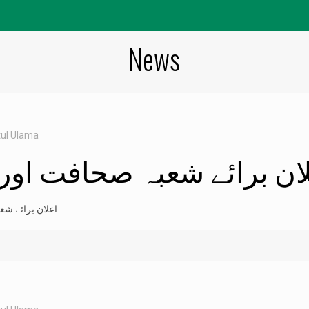
News
ul Ulama
ان برائے شعبہ صحافت اور
اعلان برائے شعبہ صحافت اور لسانیات