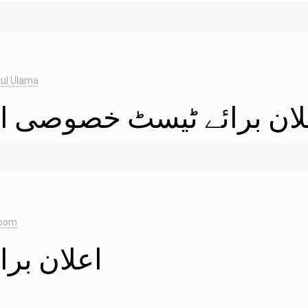
ul Ulama
لان برائے ٹیسٹ خصوصی او
loom
اعلان بر