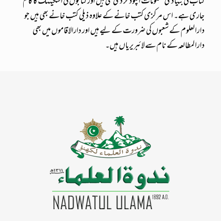
کتاب کی بنیادی معلومات اپلوڈ کر دی گئی ہیں اور کتابوں کی اسکیننگ کا کام
جاری ہے۔ اس مرکزی کتب خانے کے علاوہ ذیلی کتب خانے بھی ہیں جو
دارالعلوم کے شعبوں کی ضرورت کے لیے ہیں اور دارالاقاموں میں بھی
دارالمطالعہ کے نام سے لائبریریاں ہیں۔