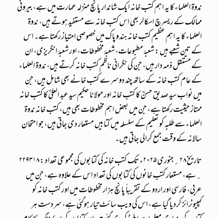
ندوة العلماء کا یہ اہم کتب خانہ ایک شاندار پانچ منزلہ عمارت میں ہے، بیرونی
ممالک کے ریسرچ اسکالر بھی اس کتب خانہ سے مستفید ہوتے ہیں، ندوۃ
العلماء کا یہ اہم عظیم کتب خانہ ہند وپاک میں خصوصی امتیاز رکھتا ہے۔ اس
کے تین شعبے ہیں : شعبۂ مطبوعات، شعبۂ مخطوطات، اور شعبۂ انگریزی، ان
کے مستقل ذمہ دار ہیں، جن کی نگرانی ناظم کتب خانہ کرتے ہیں، ندوۃ العلماء
کے عام کتب خانہ کے ساتھ چند دوسرے کتب خانے بھی شامل ہیں، جن
میں نواب سید صدیق حسنؒ کا کتب خانہ اور مولانا حکیم سید عبد العلیؒ کا کتب خانہ
ممتاز حیثیت رکھتا ہے، جن میں بعض اہم مخطوطات بھی ہیں، کتب خانہ ندوۃ
العلماء سے طلبہ کو تعلیم کے سلسلہ میں کتابیں مستعار دی جاتی ہیں، جو امتحان
سالانہ کے وقت جمع کرالی جاتی ہیں۔
تاریخ ۲۸؍جنوری ۲۰۲۵ء تک کتب خانہ کی کتابوں کی مجموعی تعداد : ۲۲۹۳۱۸
؍ہے، مستعار کتب خانوں کی کتابوں کی تعداد اس کے علاوہ ہے، جن میں
عربی، فارسی اور اردو کے تقریباً پانچ ہزار مخطوطات میں اور کتب خانہ کو
کمپیوٹرائز کردیا گیا ہے، اس کی ویب سائٹ تیار ہوگئی ہے، سردست ہر