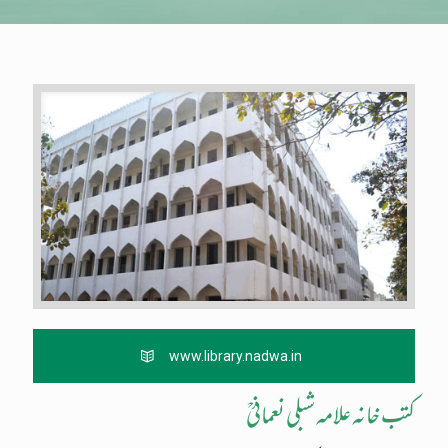
www.library.nadwa.in
کتب خانہ علامہ شبلی نعمانیؒ