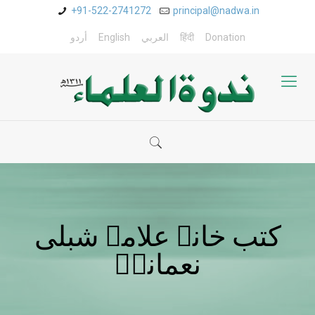
+91-522-2741272
principal@nadwa.in
Donation
हिंदी
العربي
English
أردو
کتب خانہ علامہ شبلی
نعمانیؒ