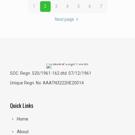
1
2
3
4
5
6
7
Next page
SOC. Regn. 520/1961-162 dtd. 07/12/1961
Unique Regn. No: AAATN3222HE20014
Quick Links
Home
About