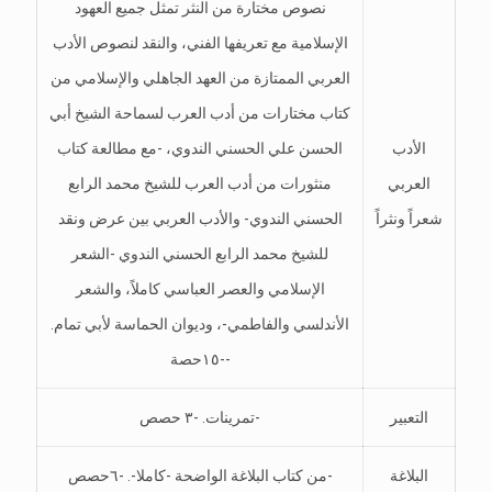
نصوص مختارة من النثر تمثل جميع العهود
الإسلامية مع تعريفها الفني، والنقد لنصوص الأدب
العربي الممتازة من العهد الجاهلي والإسلامي من
كتاب مختارات من أدب العرب لسماحة الشيخ أبي
الأدب
الحسن علي الحسني الندوي، -مع مطالعة كتاب
العربي
منثورات من أدب العرب للشيخ محمد الرابع
شعراً ونثراً
الحسني الندوي- والأدب العربي بين عرض ونقد
للشيخ محمد الرابع الحسني الندوي -الشعر
الإسلامي والعصر العباسي كاملاً، والشعر
الأندلسي والفاطمي-، وديوان الحماسة لأبي تمام.
-١٥حصة-
التعبير
تمرينات. -٣ حصص-
البلاغة
من كتاب البلاغة الواضحة -كاملا-. -٦حصص-