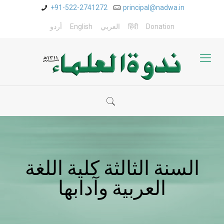
+91-522-2741272
principal@nadwa.in
Donation
हिंदी
العربي
English
أردو
السنة الثالثة كلية اللغة
العربية وآدابها